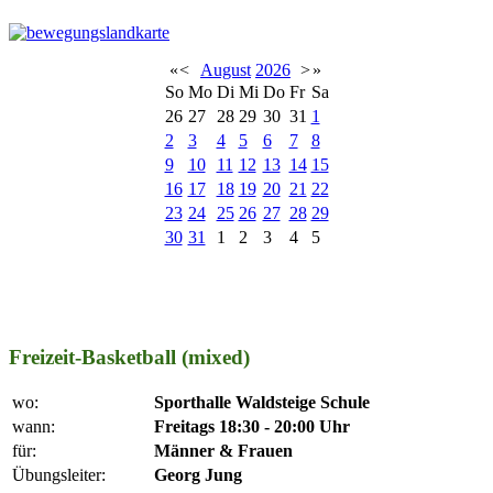
«
<
August
2026
>
»
So
Mo
Di
Mi
Do
Fr
Sa
26
27
28
29
30
31
1
2
3
4
5
6
7
8
9
10
11
12
13
14
15
16
17
18
19
20
21
22
23
24
25
26
27
28
29
30
31
1
2
3
4
5
Freizeit-Basketball (mixed)
wo:
Sporthalle Waldsteige Schule
wann:
Freitags 18:30 - 20:00 Uhr
für:
Männer & Frauen
Übungsleiter:
Georg Jung