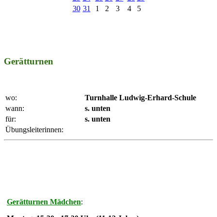
30
31
1
2
3
4
5
Gerätturnen
wo:
Turnhalle Ludwig-Erhard-Schule
wann:
s. unten
für:
s. unten
Übungsleiterinnen:
Gerätturnen Mädchen
: