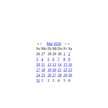
«
<
Mai
2026
>
»
So
Mo
Di
Mi
Do
Fr
Sa
26
27
28
29
30
1
2
3
4
5
6
7
8
9
10
11
12
13
14
15
16
17
18
19
20
21
22
23
24
25
26
27
28
29
30
31
1
2
3
4
5
6