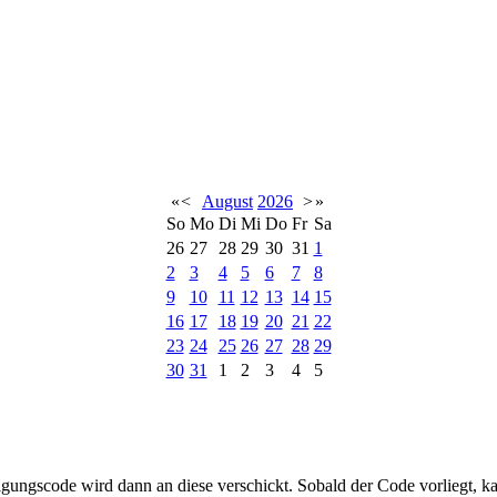
«
<
August
2026
>
»
So
Mo
Di
Mi
Do
Fr
Sa
26
27
28
29
30
31
1
2
3
4
5
6
7
8
9
10
11
12
13
14
15
16
17
18
19
20
21
22
23
24
25
26
27
28
29
30
31
1
2
3
4
5
igungscode wird dann an diese verschickt. Sobald der Code vorliegt, k